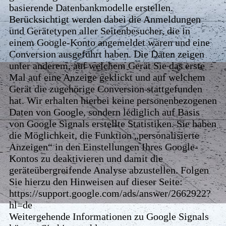
basierende Datenbankmodelle erstellen.
Berücksichtigt werden dabei die Anmeldungen
und Gerätetypen aller Seitenbesucher, die in
einem Google-Konto angemeldet waren und eine
Conversion ausgeführt haben. Die Daten zeigen
unter anderem, auf welchem Gerät Sie das erste
Mal auf eine Anzeige geklickt und auf welchem
Gerät die zugehörige Conversion stattgefunden
hat. Wir erhalten hierbei keine personenbezogenen
Daten von Google, sondern lediglich auf Basis
von Google Signals erstellte Statistiken. Sie haben
die Möglichkeit, die Funktion „personalisierte
Anzeigen“ in den Einstellungen Ihres Google-
Kontos zu deaktivieren und damit die
geräteübergreifende Analyse abzustellen. Folgen
Sie hierzu den Hinweisen auf dieser Seite:
https://support.google.com/ads/answer/2662922?
hl=de
Weitergehende Informationen zu Google Signals