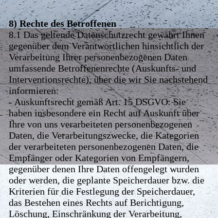
8) Rechte des Betroffenen
8.1 Das geltende Datenschutzrecht gewährt Ihnen
gegenüber dem Verantwortlichen hinsichtlich der
Verarbeitung Ihrer personenbezogenen Daten
umfassende Betroffenenrechte (Auskunfts- und
Interventionsrechte), über die wir Sie nachstehend
informieren:
- Auskunftsrecht gemäß Art. 15 DSGVO: Sie
haben insbesondere ein Recht auf Auskunft über
Ihre von uns verarbeiteten personenbezogenen
Daten, die Verarbeitungszwecke, die Kategorien
der verarbeiteten personenbezogenen Daten, die
Empfänger oder Kategorien von Empfängern,
gegenüber denen Ihre Daten offengelegt wurden
oder werden, die geplante Speicherdauer bzw. die
Kriterien für die Festlegung der Speicherdauer,
das Bestehen eines Rechts auf Berichtigung,
Löschung, Einschränkung der Verarbeitung,