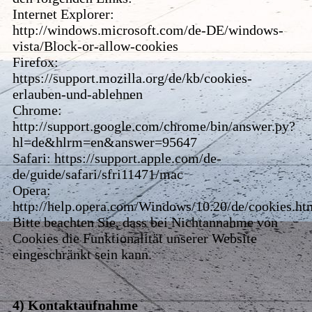
Internet Explorer:
http://windows.microsoft.com/de-DE/windows-
vista/Block-or-allow-cookies
Firefox:
https://support.mozilla.org/de/kb/cookies-
erlauben-und-ablehnen
Chrome:
http://support.google.com/chrome/bin/answer.py?
hl=de&hlrm=en&answer=95647
Safari: https://support.apple.com/de-
de/guide/safari/sfri11471/mac
Opera:
http://help.opera.com/Windows/10.20/de/cookies.ht
Bitte beachten Sie, dass bei Nichtannahme von
Cookies die Funktionalität unserer Website
eingeschränkt sein kann.
4) Kontaktaufnahme