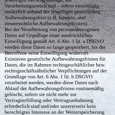
Verarbeitungszweck und – sofern einschlägig –
zusätzlich anhand der jeweiligen gesetzlichen
Aufbewahrungsfrist (z.B. handels- und
steuerrechtliche Aufbewahrungsfristen).
Bei der Verarbeitung von personenbezogenen
Daten auf Grundlage einer ausdrücklichen
Einwilligung gemäß Art. 6 Abs. 1 lit. a DSGVO
werden diese Daten so lange gespeichert, bis der
Betroffene seine Einwilligung widerruft.
Existieren gesetzliche Aufbewahrungsfristen für
Daten, die im Rahmen rechtsgeschäftlicher bzw.
rechtsgeschäftsähnlicher Verpflichtungen auf der
Grundlage von Art. 6 Abs. 1 lit. b DSGVO
verarbeitet werden, werden diese Daten nach
Ablauf der Aufbewahrungsfristen routinemäßig
gelöscht, sofern sie nicht mehr zur
Vertragserfüllung oder Vertragsanbahnung
erforderlich sind und/oder unsererseits kein
berechtigtes Interesse an der Weiterspeicherung