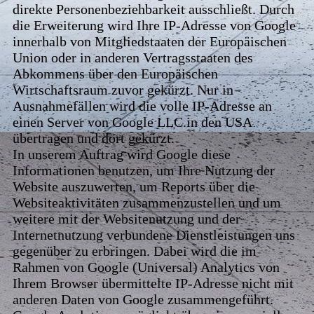
direkte Personenbeziehbarkeit ausschließt. Durch
die Erweiterung wird Ihre IP-Adresse von Google
innerhalb von Mitgliedstaaten der Europäischen
Union oder in anderen Vertragsstaaten des
Abkommens über den Europäischen
Wirtschaftsraum zuvor gekürzt. Nur in
Ausnahmefällen wird die volle IP-Adresse an
einen Server von Google LLC.in den USA
übertragen und dort gekürzt.
In unserem Auftrag wird Google diese
Informationen benutzen, um Ihre Nutzung der
Website auszuwerten, um Reports über die
Websiteaktivitäten zusammenzustellen und um
weitere mit der Websitenutzung und der
Internetnutzung verbundene Dienstleistungen uns
gegenüber zu erbringen. Dabei wird die im
Rahmen von Google (Universal) Analytics von
Ihrem Browser übermittelte IP-Adresse nicht mit
anderen Daten von Google zusammengeführt.