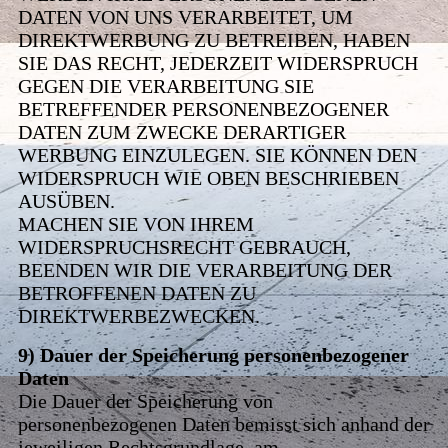
DATEN VON UNS VERARBEITET, UM
DIREKTWERBUNG ZU BETREIBEN, HABEN
SIE DAS RECHT, JEDERZEIT WIDERSPRUCH
GEGEN DIE VERARBEITUNG SIE
BETREFFENDER PERSONENBEZOGENER
DATEN ZUM ZWECKE DERARTIGER
WERBUNG EINZULEGEN. SIE KÖNNEN DEN
WIDERSPRUCH WIE OBEN BESCHRIEBEN
AUSÜBEN.
MACHEN SIE VON IHREM
WIDERSPRUCHSRECHT GEBRAUCH,
BEENDEN WIR DIE VERARBEITUNG DER
BETROFFENEN DATEN ZU
DIREKTWERBEZWECKEN.
9) Dauer der Speicherung personenbezogener
Daten
Die Dauer der Speicherung von
personenbezogenen Daten bemisst sich anhand der
jeweiligen Rechtsgrundlage, am