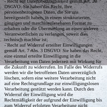
- Recht auf Datenübertragbarkeit gemäß Art. 20
DSGVO: Sie haben das Recht, Ihre
personenbezogenen Daten, die Sie uns
bereitgestellt haben, in einem strukturierten,
gängigen und maschinenlesebaren Format zu
erhalten oder die Übermittlung an einen anderen
Verantwortlichen zu verlangen, soweit dies
technisch machbar ist;
- Recht auf Widerruf erteilter Einwilligungen
gemäß Art. 7 Abs. 3 DSGVO: Sie haben das Recht,
eine einmal erteilte Einwilligung in die
Verarbeitung von Daten jederzeit mit Wirkung für
die Zukunft zu widerrufen. Im Falle des Widerrufs
werden wir die betroffenen Daten unverzüglich
löschen, sofern eine weitere Verarbeitung nicht
auf eine Rechtsgrundlage zur einwilligungslosen
Verarbeitung gestützt werden kann. Durch den
Widerruf der Einwilligung wird die
Rechtmäßigkeit der aufgrund der Einwilligung bis
zum Widerruf erfolgten Verarbeitung nicht