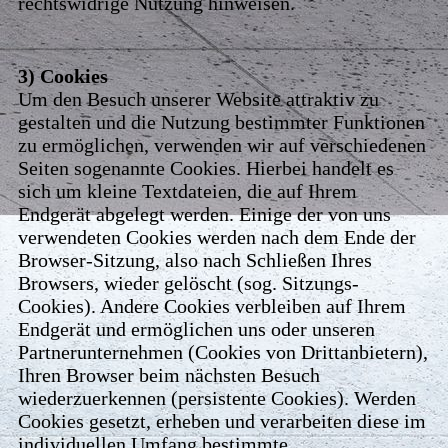
rechtswidrige Nutzung hinweisen.
3) Cookies
Um den Besuch unserer Website attraktiv zu
gestalten und die Nutzung bestimmter Funktionen
zu ermöglichen, verwenden wir auf verschiedenen
Seiten sogenannte Cookies. Hierbei handelt es
sich um kleine Textdateien, die auf Ihrem
Endgerät abgelegt werden. Einige der von uns
verwendeten Cookies werden nach dem Ende der
Browser-Sitzung, also nach Schließen Ihres
Browsers, wieder gelöscht (sog. Sitzungs-
Cookies). Andere Cookies verbleiben auf Ihrem
Endgerät und ermöglichen uns oder unseren
Partnerunternehmen (Cookies von Drittanbietern),
Ihren Browser beim nächsten Besuch
wiederzuerkennen (persistente Cookies). Werden
Cookies gesetzt, erheben und verarbeiten diese im
individuellen Umfang bestimmte