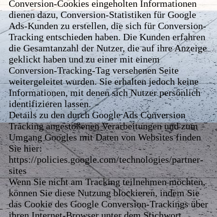
Conversion-Cookies eingeholten Informationen
dienen dazu, Conversion-Statistiken für Google
Ads-Kunden zu erstellen, die sich für Conversion-
Tracking entschieden haben. Die Kunden erfahren
die Gesamtanzahl der Nutzer, die auf ihre Anzeige
geklickt haben und zu einer mit einem
Conversion-Tracking-Tag versehenen Seite
weitergeleitet wurden. Sie erhalten jedoch keine
Informationen, mit denen sich Nutzer persönlich
identifizieren lassen.
Details zu den durch Google Ads Conversion
Tracking angestoßenen Verarbeitungen und zum
Umgang Googles mit Daten von Websites finden
Sie hier:
https://policies.google.com/technologies/partner-
sites
Wenn Sie nicht am Tracking teilnehmen möchten,
können Sie diese Nutzung blockieren, indem Sie
das Cookie des Google Conversion-Trackings über
ihren Internet-Browser unter dem Stichwort