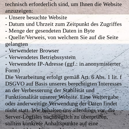
technisch erforderlich sind, um Ihnen die Website
anzuzeigen:
- Unsere besuchte Website
- Datum und Uhrzeit zum Zeitpunkt des Zugriffes
- Menge der gesendeten Daten in Byte
- Quelle/Verweis, von welchem Sie auf die Seite
gelangten
- Verwendeter Browser
- Verwendetes Betriebssystem
- Verwendete IP-Adresse (ggf.: in anonymisierter
Form)
Die Verarbeitung erfolgt gemäß Art. 6 Abs. 1 lit. f
DSGVO auf Basis unseres berechtigten Interesses
an der Verbesserung der Stabilität und
Funktionalität unserer Website. Eine Weitergabe
oder anderweitige Verwendung der Daten findet
nicht statt. Wir behalten uns allerdings vor, die
Server-Logfiles nachträglich zu überprüfen,
sollten konkrete Anhaltspunkte auf eine